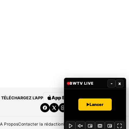
-
x
BWTV LIVE
App Store
Google Play
TÉLÉCHARGEZ L’APP
Lancer
A Propos
Contacter la rédaction
Rédaction
Mentions légales