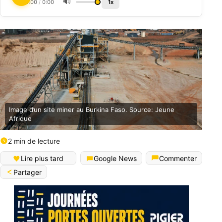
🔊
0:00
/
0:00
1x
Image d’un site miner au Burkina Faso. Source: Jeune
Afrique
2 min de lecture
Lire plus tard
Google News
Commenter
Partager