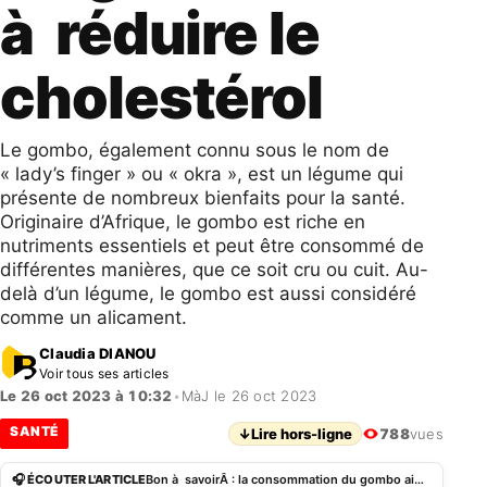
à réduire le
cholestérol
Le gombo, également connu sous le nom de
« lady’s finger » ou « okra », est un légume qui
présente de nombreux bienfaits pour la santé.
Originaire d’Afrique, le gombo est riche en
nutriments essentiels et peut être consommé de
différentes manières, que ce soit cru ou cuit. Au-
delà d’un légume, le gombo est aussi considéré
comme un alicament.
Claudia DIANOU
Voir tous ses articles
Le 26 oct 2023 à 10:32
•
MàJ le 26 oct 2023
SANTÉ
↓
Lire hors-ligne
788
vues
🎧 ÉCOUTER L'ARTICLE
Bon à savoirÂ : la consommation du gombo aide à réduire le cholestérol