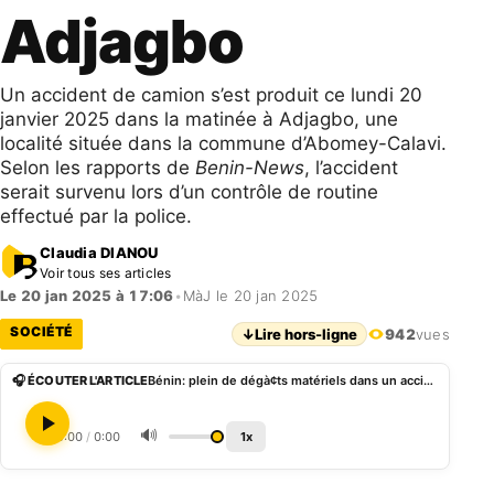
Adjagbo
Un accident de camion s’est produit ce lundi 20
janvier 2025 dans la matinée à Adjagbo, une
localité située dans la commune d’Abomey-Calavi.
Selon les rapports de
Benin-News
, l’accident
serait survenu lors d’un contrôle de routine
effectué par la police.
Claudia DIANOU
Voir tous ses articles
Le 20 jan 2025 à 17:06
•
MàJ le 20 jan 2025
SOCIÉTÉ
↓
Lire hors-ligne
942
vues
🎧 ÉCOUTER L'ARTICLE
Bénin: plein de dégà¢ts matériels dans un accident à Adjagbo
🔊
0:00
/
0:00
1x