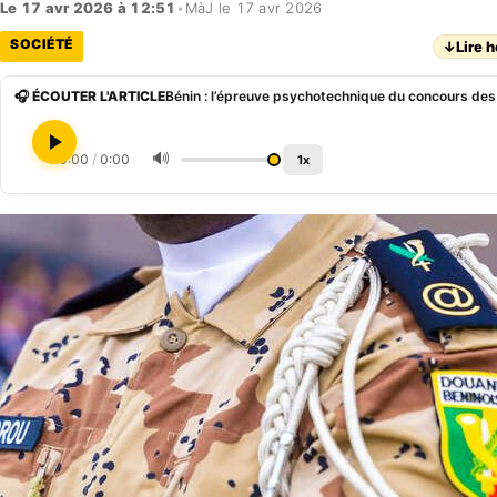
Le 17 avr 2026 à 12:51
•
MàJ le 17 avr 2026
SOCIÉTÉ
↓
Lire h
🎧 ÉCOUTER L'ARTICLE
🔊
0:00
/
0:00
1x