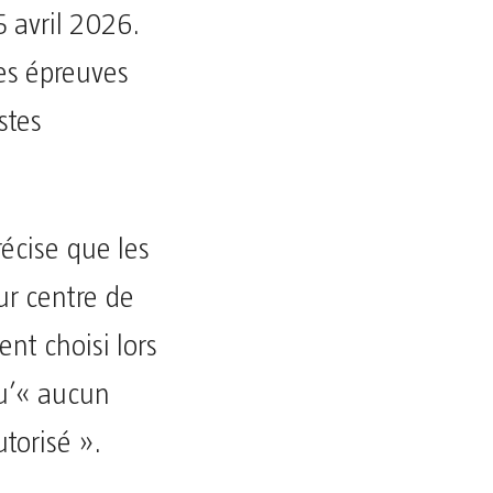
 avril 2026.
les épreuves
stes
écise que les
ur centre de
nt choisi lors
qu’« aucun
torisé ».