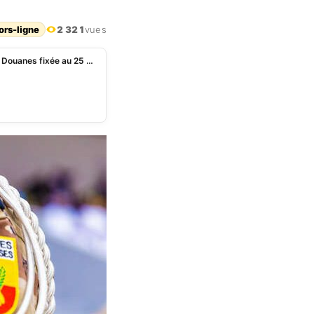
ors-ligne
2 321
vues
Bénin : l’épreuve psychotechnique du concours des Douanes fixée au 25 avril