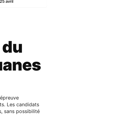
5 avril
 du
uanes
’épreuve
s. Les candidats
, sans possibilité