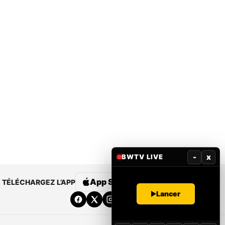
-
x
BWTV LIVE
App Store
Google Play
TÉLÉCHARGEZ L’APP
Lancer