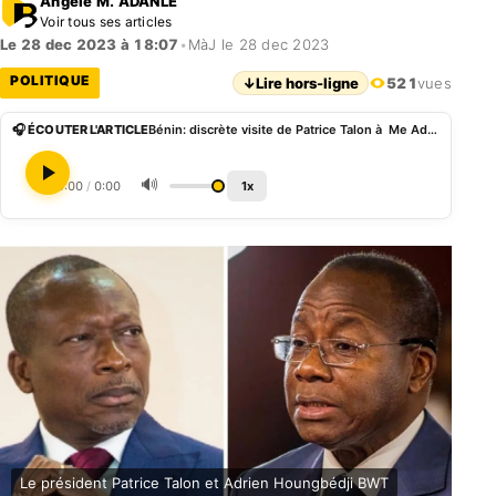
Angèle M. ADANLE
Voir tous ses articles
Le 28 dec 2023 à 18:07
•
MàJ le 28 dec 2023
POLITIQUE
↓
Lire hors-ligne
521
vues
🎧 ÉCOUTER L'ARTICLE
Bénin: discrète visite de Patrice Talon à Me Adrien Houngbédji à Porto-Novo
🔊
0:00
/
0:00
1x
Le président Patrice Talon et Adrien Houngbédji BWT