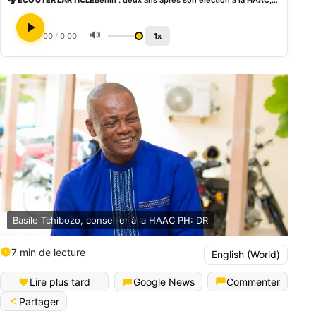
🎧 ÉCOUTER L'ARTICLE
Bénin : deux ans après son élection à la HAAC, Basile Tchibozo fait le bilan et se projette vers les défis restants
🔊
0:00
/
0:00
1x
Basile Tchibozo, conseiller à la HAAC PH: DR
7 min de lecture
English (World)
Lire plus tard
Google News
Commenter
Partager