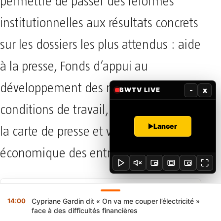
permettre de passer des réformes
institutionnelles aux résultats concrets
sur les dossiers les plus attendus : aide
à la presse, Fonds d’appui au
développement des médias,
-
x
BWTV LIVE
conditions de travail, avantages liés à
Lancer
la carte de presse et viabilité
économique des entreprises.
SOURCE PRÉFÉRÉE SUR GOOGLE
14:00
Cypriane Gardin dit « On va me couper l’électricité »
Sur Google, préférez une information
face à des difficultés financières
vérifiée : ajoutez Bénin Web TV