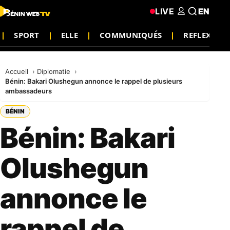
LIVE
EN
SPORT
ELLE
COMMUNIQUÉS
REFLEXION
Accueil
Diplomatie
Bénin: Bakari Olushegun annonce le rappel de plusieurs
ambassadeurs
BÉNIN
Bénin: Bakari
Olushegun
annonce le
rappel de