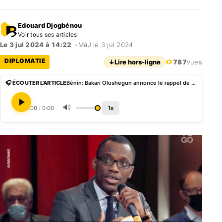
Edouard Djogbénou
Voir tous ses articles
Le 3 jul 2024 à 14:22
•
MàJ le 3 jul 2024
DIPLOMATIE
↓
Lire hors-ligne
787
vues
🎧 ÉCOUTER L'ARTICLE
Bénin: Bakari Olushegun annonce le rappel de plusieurs ambassadeurs
🔊
0:00
/
0:00
1x