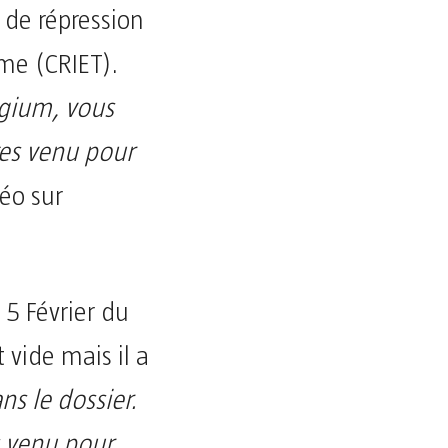
 de répression
sme (CRIET).
lgium, vous
tes venu pour
déo sur
 5 Février du
 vide mais il a
ans le dossier.
is venu pour