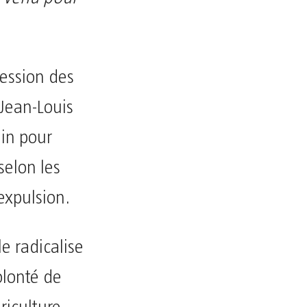
ression des
 Jean-Louis
nin pour
selon les
 expulsion.
le radicalise
olonté de