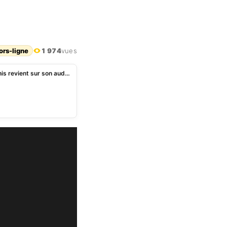
ors-ligne
1 974
vues
Bénin: après son expulsion, le Belge Jean-Louis Denis revient sur son audition à la CRIET