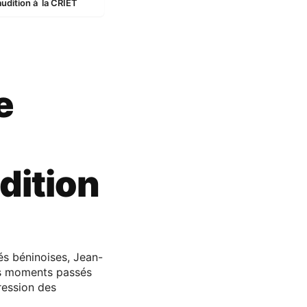
audition à la CRIET
e
dition
és béninoises, Jean-
ers moments passés
ression des