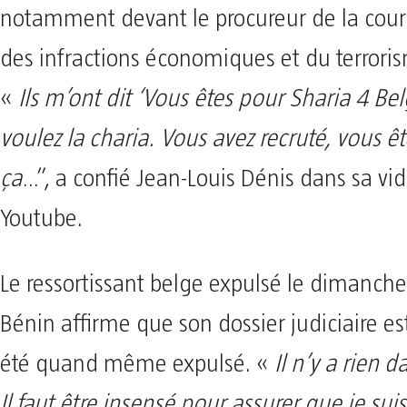
notamment devant le procureur de la cour
des infractions économiques et du terrori
«
Ils m’ont dit ‘Vous êtes pour Sharia 4 Be
voulez la charia. Vous avez recruté, vous ê
ça
…”, a confié Jean-Louis Dénis dans sa vi
Youtube.
Le ressortissant belge expulsé le dimanche
Bénin affirme que son dossier judiciaire est
été quand même expulsé. «
Il n’y a rien d
Il faut être insensé pour assurer que je su