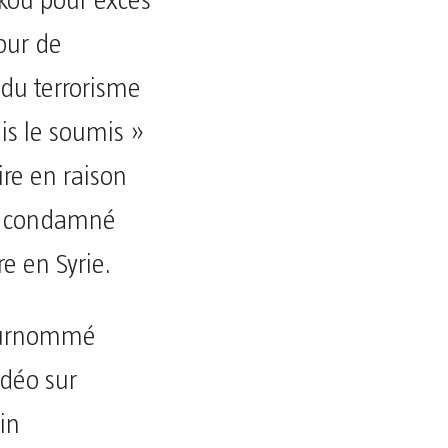
kou pour excès
our de
 du terrorisme
is le soumis »
ire en raison
té condamné
re en Syrie.
 surnommé
idéo sur
in