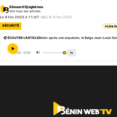
Edouard Djogbénou
Voir tous ses articles
Le 8 fev 2023 à 11:07
•
MàJ le 8 fev 2023
SÉCURITÉ
↓
Lire h
🎧 ÉCOUTER L'ARTICLE
🔊
0:00
/
0:00
1x