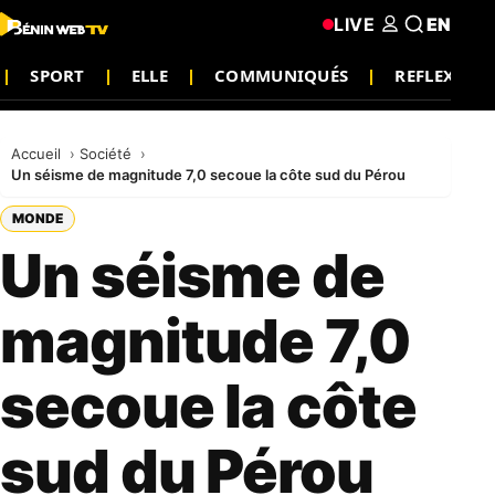
LIVE
EN
SPORT
ELLE
COMMUNIQUÉS
REFLEXION
Accueil
Société
Un séisme de magnitude 7,0 secoue la côte sud du Pérou
MONDE
Un séisme de
magnitude 7,0
secoue la côte
sud du Pérou