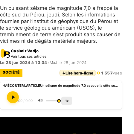
Un puissant séisme de magnitude 7,0 a frappé la
côte sud du Pérou, jeudi. Selon les informations
fournies par l’Institut de géophysique du Pérou et
le service géologique américain (USGS), le
tremblement de terre s’est produit sans causer de
victimes ni de dégâts matériels majeurs.
Casimir Vodjo
Voir tous ses articles
Le 28 jun 2024 à 13:34
•
MàJ le 28 jun 2024
SOCIÉTÉ
↓
Lire hors-ligne
1 557
vues
🎧 ÉCOUTER L'ARTICLE
Un séisme de magnitude 7,0 secoue la côte sud du Pérou
🔊
0:00
/
0:00
1x