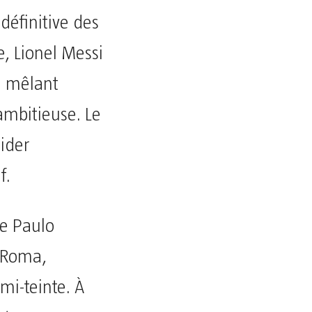
définitive des
e, Lionel Messi
pe mêlant
ambitieuse. Le
uider
f.
de Paulo
S Roma,
mi-teinte. À