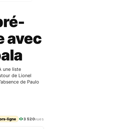
pré-
ne avec
ala
 une liste
tour de Lionel
 l’absence de Paulo
ors-ligne
3 520
vues