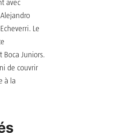
nt avec
 Alejandro
Echeverri. Le
te
t Boca Juniors.
i de couvrir
e à la
és