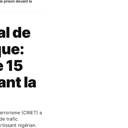
de prison devant la
al de
que:
e 15
ant la
errorisme (CRIET) a
de trafic
rtissant nigérian.