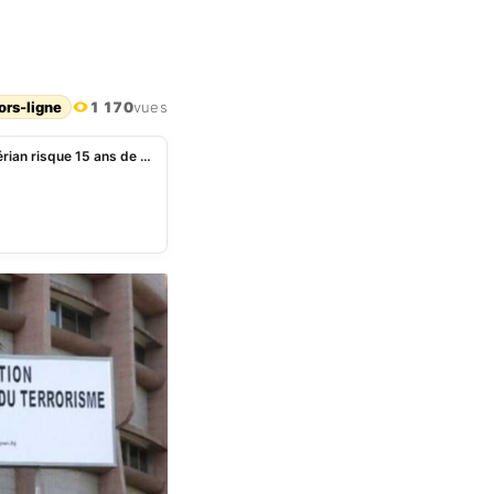
ors-ligne
1 170
vues
Trafic international de drogue à haut risque: un Nigérian risque 15 ans de prison devant la Criet