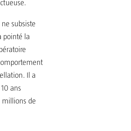
ictueuse.
 ne subsiste
a pointé la
pératoire
e comportement
lation. Il a
 10 ans
millions de