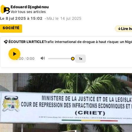
Edouard Djogbénou
Voir tous ses articles
Le 8 jul 2025 à 15:02
•
MàJ le 14 jul 2025
SOCIÉTÉ
↓
Lire h
🎧 ÉCOUTER L'ARTICLE
🔊
0:00
/
0:00
1x