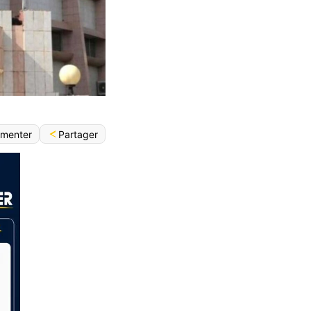
English (World)
Partager
menter