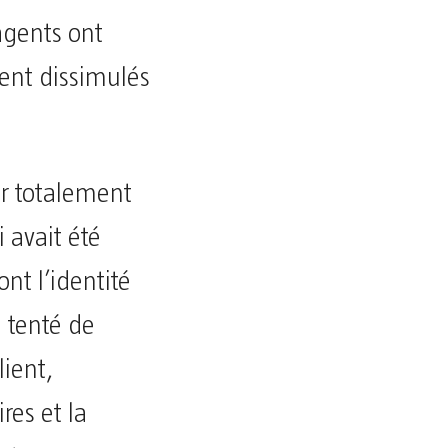
 agents ont
ent dissimulés
er totalement
i avait été
nt l’identité
 tenté de
lient,
res et la