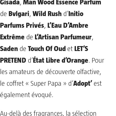
Gisada
Man Wood Essence Parfum
,
Bvlgari
Wild Rush
Initio
de
,
d’
Parfums Privés
L’Eau D’Ambre
,
Extrême
L’Artisan Parfumeur
de
,
Saden
Touch Of Oud
LET’S
de
et
PRETEND
État Libre d’Orange
d’
. Pour
les amateurs de découverte olfactive,
Adopt’
le coffret « Super Papa » d’
est
également évoqué.
Au-delà des fragrances, la sélection