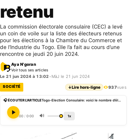
retenu
La commission électorale consulaire (CEC) a levé
un coin de voile sur la liste des électeurs retenus
pour les élections à la Chambre du Commerce et
de l’Industrie du Togo. Elle l’a fait au cours d’une
rencontre ce jeudi 20 juin 2024.
Aya N'goran
Voir tous ses articles
Le 21 jun 2024 à 13:02
•
MàJ le 21 jun 2024
SOCIÉTÉ
↓
Lire hors-ligne
937
vues
🎧 ÉCOUTER L'ARTICLE
Togo-Election Consulaire: voici le nombre d’électeurs retenu
🔊
0:00
/
0:00
1x