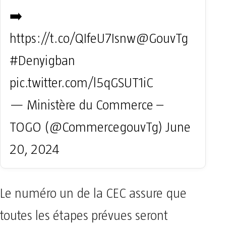
➡️
https://t.co/QIfeU7Isnw
@GouvTg
#Denyigban
pic.twitter.com/l5qGSUT1iC
— Ministère du Commerce –
TOGO (@CommercegouvTg)
June
20, 2024
Le numéro un de la CEC assure que
toutes les étapes prévues seront