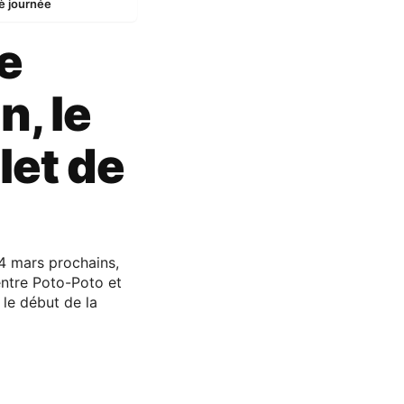
è journée
le
n, le
et de
24 mars prochains,
entre Poto-Poto et
le début de la