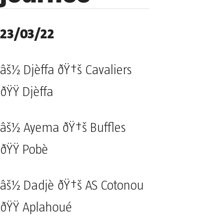
23/03/22
âš½ Djèffa ðŸ†š Cavaliers
ðŸŸ Djèffa
âš½ Ayema ðŸ†š Buffles
ðŸŸ Pobè
âš½ Dadjè ðŸ†š AS Cotonou
ðŸŸ Aplahoué