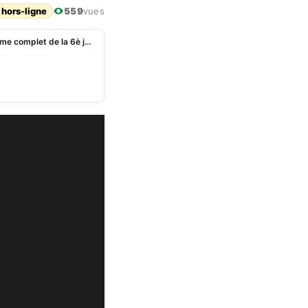
 hors-ligne
559
vues
Super Ligue Pro : le choc Loto vs Coton, le programme complet de la 6è journée