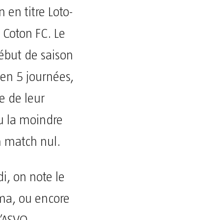
en titre Loto-
 Coton FC. Le
ébut de saison
 en 5 journées,
e de leur
nu la moindre
n match nul.
i, on note le
ma, ou encore