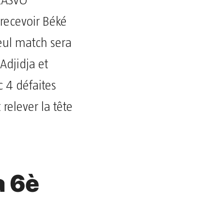
L’ASVO
recevoir Béké
eul match sera
 Adjidja et
c 4 défaites
relever la tête
a 6è