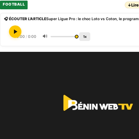
FOOTBALL
↓
Lire
🎧 ÉCOUTER L'ARTICLE
🔊
0:00
/
0:00
1x