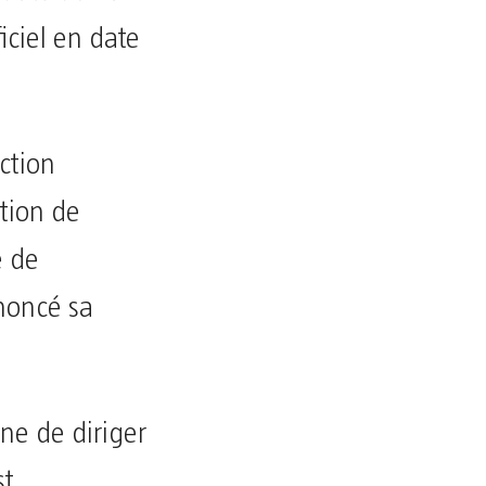
ciel en date
ction
ation de
e de
noncé sa
ne de diriger
st