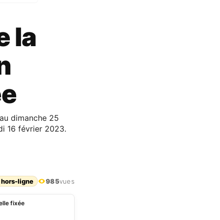
e la
n
ée
ée au dimanche 25
i 16 février 2023.
 hors-ligne
985
vues
lle fixée