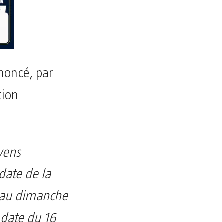
nnoncé, par
tion
oyens
 date de la
e au dimanche
 date du 16