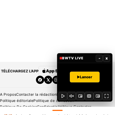
-
x
BWTV LIVE
App Store
Google Play
TÉLÉCHARGEZ L’APP
Lancer
A Propos
Contacter la rédaction
Rédaction
Mentions légales
Politique éditoriale
Politique de correction
Politique De Cookies
Confidentialité
Nous Contacter
Applications
BeNews | France
BeNews | Ivoire