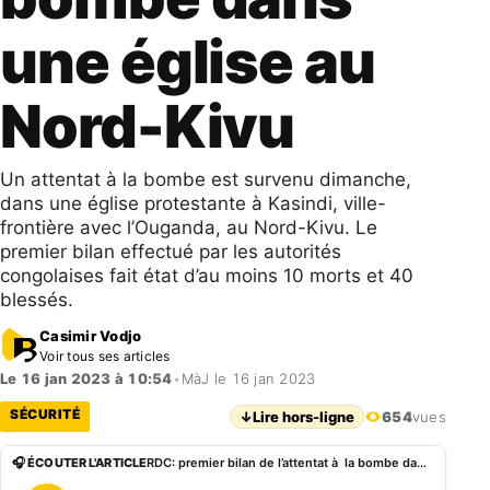
une église au
Nord-Kivu
Un attentat à la bombe est survenu dimanche,
dans une église protestante à Kasindi, ville-
frontière avec l’Ouganda, au Nord-Kivu. Le
premier bilan effectué par les autorités
congolaises fait état d’au moins 10 morts et 40
blessés.
Casimir Vodjo
Voir tous ses articles
Le 16 jan 2023 à 10:54
•
MàJ le 16 jan 2023
SÉCURITÉ
↓
Lire hors-ligne
654
vues
🎧 ÉCOUTER L'ARTICLE
RDC: premier bilan de l’attentat à la bombe dans une église au Nord-Kivu