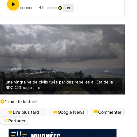
🔊
0:00
/
0:00
1x
une vingtaine de civils tués par des rebelles à l'Est de la
RDC @Google site
1 min de lecture
Lire plus tard
Google News
Commenter
Partager