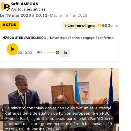
Koffi AMÈGAN
Voir tous ses articles
Le 19 mar 2026 à 20:12
•
MàJ le 19 mar 2026
ACTUS
↓
Lire hors-ligne
902
vues
🎧 ÉCOUTER L'ARTICLE
RDC : l’Union européenne s’engage à renforcer la gouvernance minière
🔊
0:00
/
0:00
1x
Le ministre congolais des Mines Louis Watum et le chargé
d’affaires de la délégation de l’Union européenne en RDC,
Fabrice Basil, signent le nouveau partenariat «PanAfGéo+»
pour une meilleure gouvernance minière, à Kinshasa, le 19
mars 2026. © Paulina Zidi / RFI