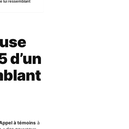
e lui ressemblant
fuse
5 d’un
mblant
Appel à témoins
à