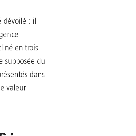
 dévoilé : il
ligence
cliné en trois
le supposée du
présentés dans
de valeur
 :