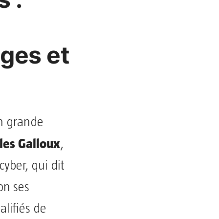
ges et
en grande
lles Galloux
,
cyber, qui dit
on ses
lifiés de