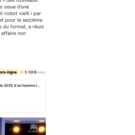
ne « des nouveaux
to issue d’une
robot vieill i par
bet pour le seizième
 du format, a réuni
 affaire non
ors-ligne
3 388
vues
Xavier Dupont de Ligonnès : M6 diffuse une photo de 2025 d’un homme lui ressemblant capturée par une caméra Tesla