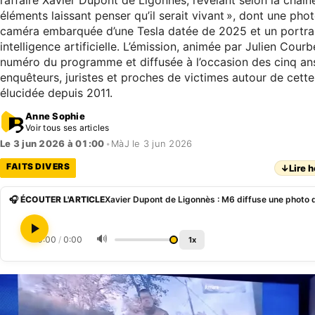
l’affaire Xavier Dupont de Ligonnès, révélant selon la chaî
éléments laissant penser qu’il serait vivant », dont une pho
caméra embarquée d’une Tesla datée de 2025 et un portrait-
intelligence artificielle. L’émission, animée par Julien Cour
numéro du programme et diffusée à l’occasion des cinq ans
enquêteurs, juristes et proches de victimes autour de cette
élucidée depuis 2011.
Anne Sophie
Voir tous ses articles
Le 3 jun 2026 à 01:00
•
MàJ le 3 jun 2026
FAITS DIVERS
↓
Lire h
🎧 ÉCOUTER L'ARTICLE
🔊
0:00
/
0:00
1x