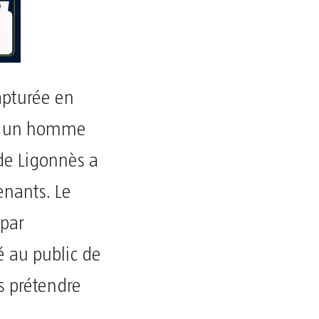
apturée en
t un homme
de Ligonnès a
enants. Le
 par
é au public de
s prétendre