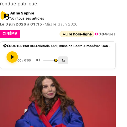
rendue publique.
Anne Sophie
Voir tous ses articles
Le 3 jun 2026 à 01:15
•
MàJ le 3 jun 2026
CINÉMA
↓
Lire hors-ligne
704
vues
🎧 ÉCOUTER L'ARTICLE
Victoria Abril, muse de Pedro Almodóvar : son plus grand succès au cinéma est français
🔊
0:00
/
0:00
1x