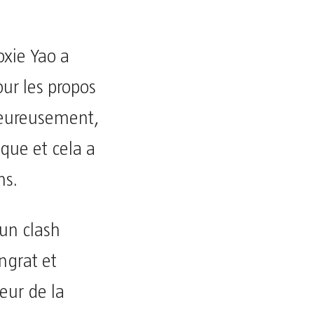
oxie Yao a
ur les propos
lheureusement,
ique et cela a
ns.
un clash
ngrat et
eur de la