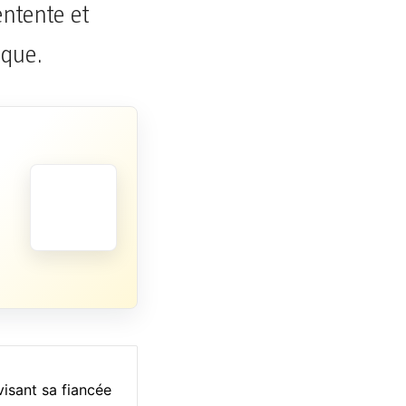
entente et
ique.
visant sa fiancée