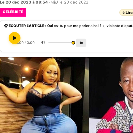
Le 20 dec 2023 à 09:54
•
MàJ le 20 dec 2023
CÉLÉBRITÉ
↓
Lire
🎧 ÉCOUTER L'ARTICLE
🔊
0:00
/
0:00
1x