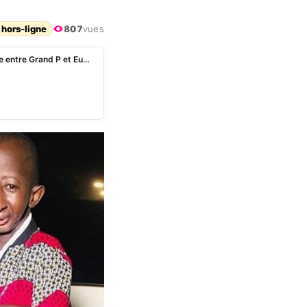
 hors-ligne
807
vues
« Qui es-tu pour me parler ainsi ? », violente dispute entre Grand P et Eudoxie Yao