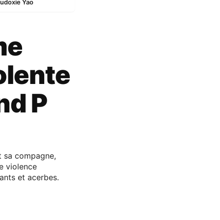
 Eudoxie Yao
me
iolente
nd P
et sa compagne,
de violence
ants et acerbes.