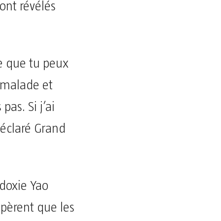
sont révélés
ce que tu peux
 malade et
as. Si j’ai
déclaré Grand
udoxie Yao
spèrent que les