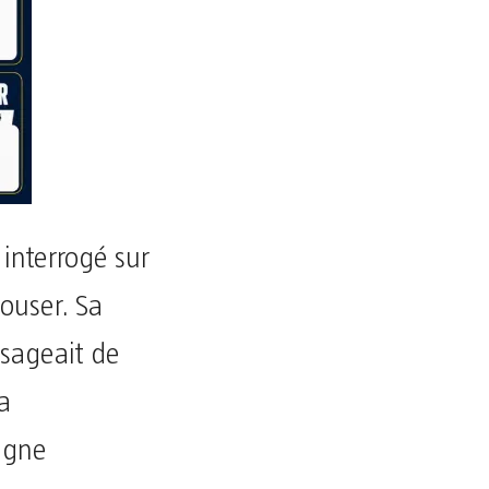
 interrogé sur
ouser. Sa
isageait de
a
agne