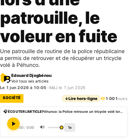
patrouille, le
voleur en fuite
Une patrouille de routine de la police républicaine
a permis de retrouver et de récupérer un tricycle
volé à Péhunco.
Edouard Djogbénou
Voir tous ses articles
Le 1 jun 2026 à 10:05
•
MàJ le 1 jun 2026
SOCIÉTÉ
↓
Lire hors-ligne
1 001
vues
🎧 ÉCOUTER L'ARTICLE
Péhunco: la Police retrouve un tricycle volé lors d’une patrouille, le voleur en fuite
🔊
0:00
/
0:00
1x