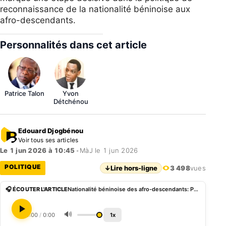
reconnaissance de la nationalité béninoise aux
afro-descendants.
Personnalités dans cet article
Patrice Talon
Yvon
Détchénou
Edouard Djogbénou
Voir tous ses articles
Le 1 jun 2026 à 10:45
•
MàJ le 1 jun 2026
POLITIQUE
↓
Lire hors-ligne
3 498
vues
🎧 ÉCOUTER L'ARTICLE
Nationalité béninoise des afro-descendants: Patrice Talon parachève l’architecture administrative avant son départ
🔊
0:00
/
0:00
1x