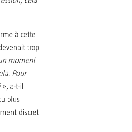
ression, cela
erme à cette
 devenait trop
un moment
ela.
Pour
é
», a-t-il
çu plus
ement discret