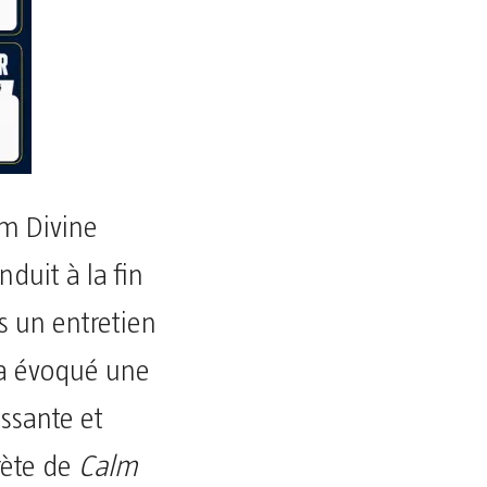
om Divine
nduit à la fin
s un entretien
e a évoqué une
issante et
prète de
Calm