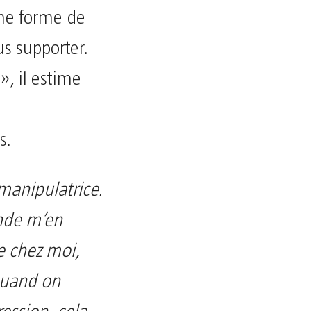
ne forme de
us supporter.
 », il estime
s.
 manipulatrice.
onde m’en
e chez moi,
 quand on