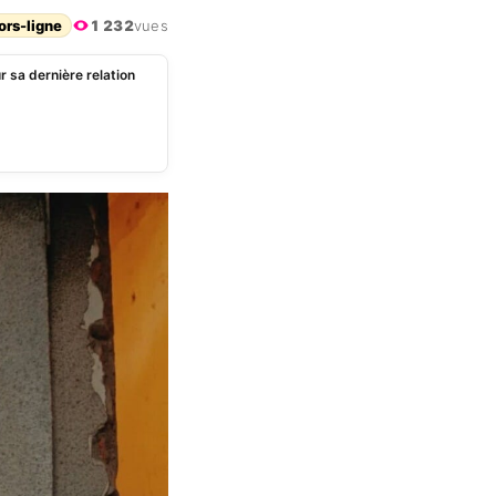
ors-ligne
1 232
vues
 sa dernière relation