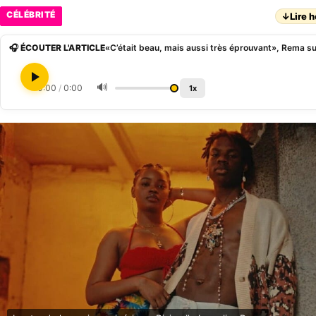
CÉLÉBRITÉ
↓
Lire h
🎧 ÉCOUTER L'ARTICLE
«C’était beau, mais aussi très éprouvant», Rema sur
🔊
0:00
/
0:00
1x