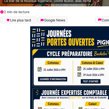
La star de la musique nigériane, Divine Ikubor, alias Rema
2 min de lecture
Lire plus tard
Google News
Com