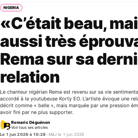
NIGERIA
«C’était beau, ma
aussi très éprouv
Rema sur sa dern
relation
Le chanteur nigérian Rema est revenu sur sa vie sentimenta
accordé à la youtubeuse Korty EO. L’artiste évoque une rela
décrit comme « belle », mais marquée par une pression émot
avoir fini par ne plus supporter.
Romaric Déguénon
Voir tous ses articles
Le 1 jun 2026 à 10:28
•
MàJ le 1 jun 2026