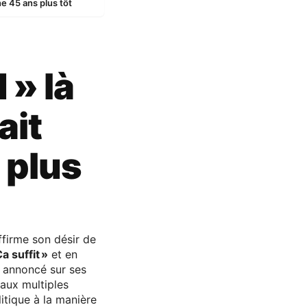
ne 45 ans plus tôt
 » là
ait
 plus
ffirme son désir de
Ça suffit »
et en
il annoncé sur ses
 aux multiples
itique à la manière