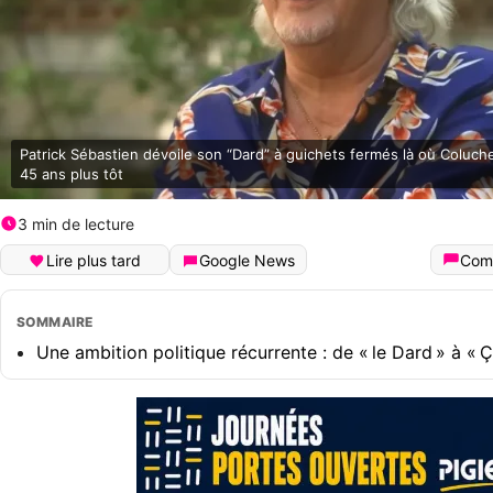
Patrick Sébastien dévoile son “Dard” à guichets fermés là où Coluch
45 ans plus tôt
3 min de lecture
Lire plus tard
Google News
Com
SOMMAIRE
Une ambition politique récurrente : de « le Dard » à « Ça