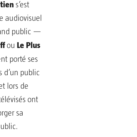
tien
s’est
 audiovisuel
rand public —
ff
Le Plus
ou
nt porté ses
s d’un public
t lors de
télévisés ont
orger sa
ublic.