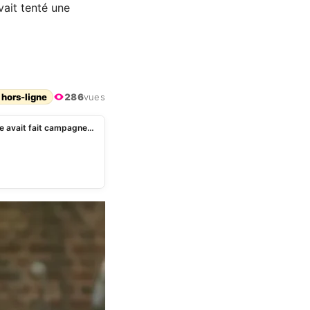
avait tenté une
 hors-ligne
286
vues
Patrick Sébastien dévoile son « Dard » là où Coluche avait fait campagne 45 ans plus tôt