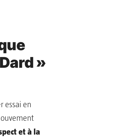
ique
 Dard »
r essai en
n mouvement
pect et à la