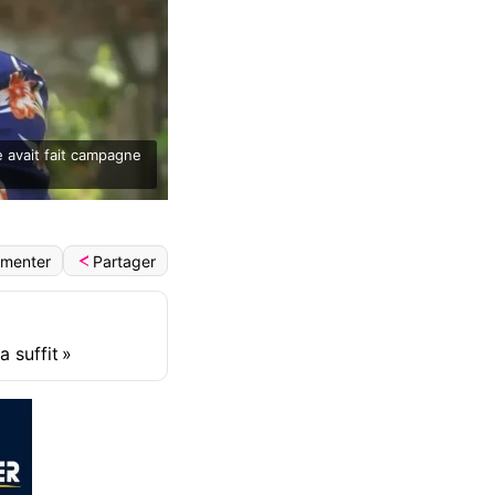
e avait fait campagne
Partager
menter
 suffit »