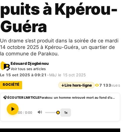
puits à Kpérou-
Guéra
Un drame s’est produit dans la soirée de ce mardi
14 octobre 2025 à Kpérou-Guéra, un quartier de
la commune de Parakou.
Edouard Djogbénou
Voir tous ses articles
Le 15 oct 2025 à 09:21
•
MàJ le 15 oct 2025
SOCIÉTÉ
↓
Lire hors-ligne
7 133
vues
🎧 ÉCOUTER L'ARTICLE
Parakou: un homme retrouvé mort au fond d’un puits à Kpérou-Guéra
🔊
0:00
/
0:00
1x