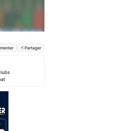
Partager
menter
clubs
bat