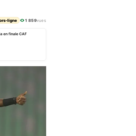
ors-ligne
1 859
vues
a en finale CAF