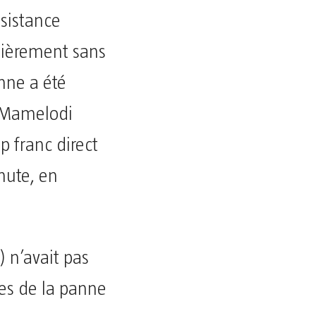
ssistance
tièrement sans
anne a été
. Mamelodi
p franc direct
nute, en
) n’avait pas
ses de la panne