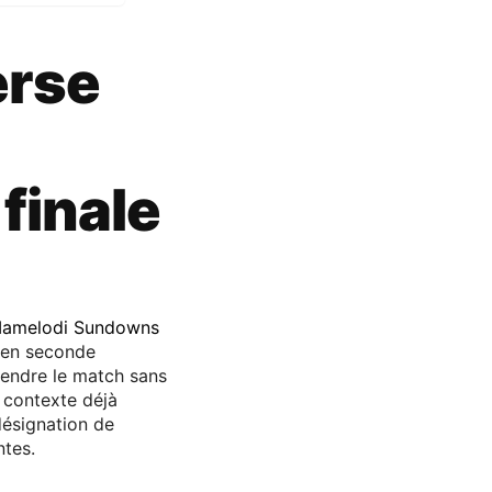
erse
finale
amelodi Sundowns
R en seconde
rendre le match sans
n contexte déjà
désignation de
ntes.