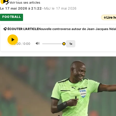
Voir tous ses articles
Le 17 mai 2026 à 21:22
•
MàJ le 17 mai 2026
FOOTBALL
↓
Lire h
🎧 ÉCOUTER L'ARTICLE
Nouvelle controverse autour de Jean-Jacques Ndal
🔊
0:00
/
0:00
1x