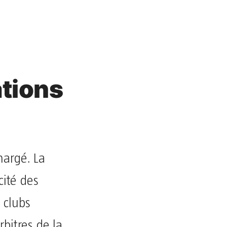
ations
hargé. La
ité des
x clubs
rbitres de la