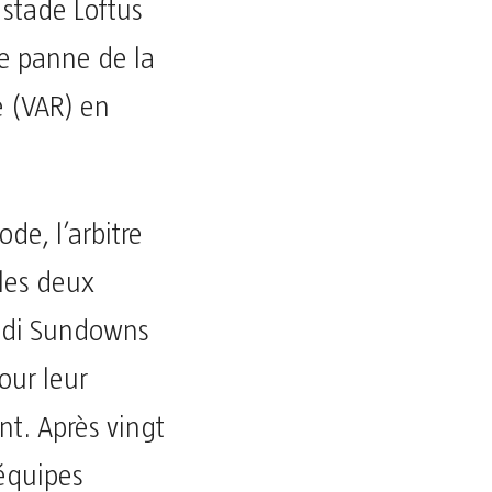
stade Loftus
ne panne de la
e (VAR) en
ode, l’arbitre
les deux
odi Sundowns
our leur
nt. Après vingt
 équipes