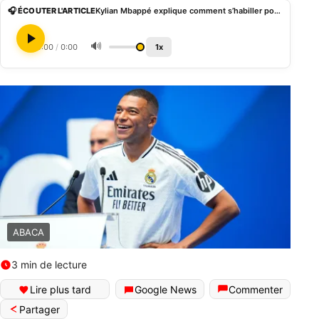
🎧 ÉCOUTER L'ARTICLE
Kylian Mbappé explique comment s’habiller pour un rendez-vous amoureux
🔊
0:00
/
0:00
1x
ABACA
3 min de lecture
Lire plus tard
Google News
Commenter
Partager