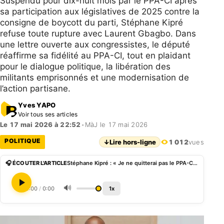
Suspendu pour dix-huit mois par le PPA-CI après
sa participation aux législatives de 2025 contre la
consigne de boycott du parti, Stéphane Kipré
refuse toute rupture avec Laurent Gbagbo. Dans
une lettre ouverte aux congressistes, le député
réaffirme sa fidélité au PPA-CI, tout en plaidant
pour le dialogue politique, la libération des
militants emprisonnés et une modernisation de
l’action partisane.
Yves YAPO
Voir tous ses articles
Le 17 mai 2026 à 22:52
•
MàJ le 17 mai 2026
POLITIQUE
↓
Lire hors-ligne
1 012
vues
🎧 ÉCOUTER L'ARTICLE
Stéphane Kipré : « Je ne quitterai pas le PPA-CI »
🔊
0:00
/
0:00
1x