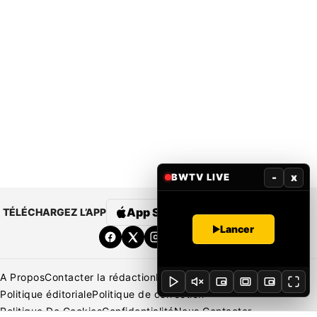
-
x
BWTV LIVE
App Store
Google Play
TÉLÉCHARGEZ L’APP
Lancer
A Propos
Contacter la rédaction
Rédaction
Mentions légales
Politique éditoriale
Politique de correction
Politique De Cookies
Confidentialité
Nous Contacter