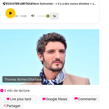
🎧 ÉCOUTER L'ARTICLE
Niels Schneider : « Il y a des zones d’ombre » sur l’affaire Patrick Bruel
🔊
0:00
/
0:00
1x
Thomas Bohlen/Starface
3 min de lecture
Lire plus tard
Google News
Commenter
Partager