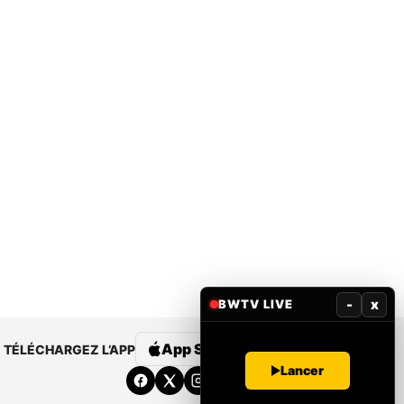
-
x
BWTV LIVE
App Store
Google Play
TÉLÉCHARGEZ L’APP
Lancer