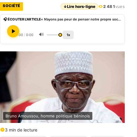
SOCIÉTÉ
↓
Lire hors-ligne
2 481
vues
🎧 ÉCOUTER L'ARTICLE
« N’ayons pas peur de penser notre propre société », Bruno Amoussou
🔊
0:00
/
0:00
1x
Bruno Amoussou, homme politique béninois
3 min de lecture