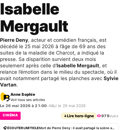
Isabelle
Mergault
Pierre Deny
, acteur et comédien français, est
décédé le 25 mai 2026 à l’âge de 69 ans des
suites de la maladie de Charcot, a indiqué la
presse. Sa disparition survient deux mois
seulement après celle d’
Isabelle Mergault
, et
relance l’émotion dans le milieu du spectacle, où il
avait notamment partagé les planches avec
Sylvie
Vartan
.
Anne Sophie
Voir tous ses articles
Le 26 mai 2026 à 21:00
•
MàJ le 26 mai 2026
CINÉMA
↓
Lire hors-ligne
979
vues
🎧 ÉCOUTER L'ARTICLE
Mort de Pierre Deny : il avait partagé la scène avec Isabelle Mergault