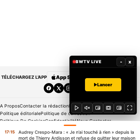
-
x
BWTV LIVE
App Store
Google Play
TÉLÉCHARGEZ L’APP
Lancer
A Propos
Contacter la rédaction
Rédaction
Mentions légales
Politique éditoriale
Politique de correction
Politique De Cookies
Confidentialité
Nous Contacter
Applications
BeNews | France
BeNews | Ivoire
17:15
Audrey Crespo-Mara : « Je n’ai touché à rien » depuis la
Copyright © 2026 BENIN WEB TV | Tous Droits Réservés
mort de Thierry Ardisson et refuse de quitter leur maison