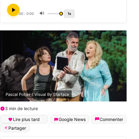
🔊
0:00
/
0:00
1x
Pascal Potier / Visual By Starface
3 min de lecture
Lire plus tard
Google News
Commenter
Partager