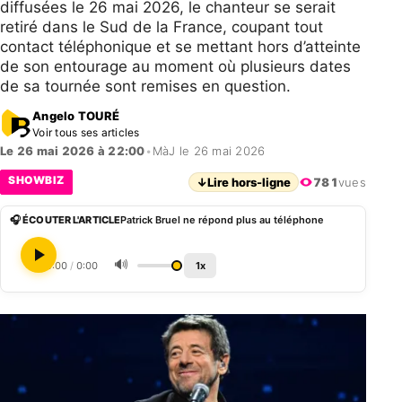
diffusées le 26 mai 2026, le chanteur se serait
retiré dans le Sud de la France, coupant tout
contact téléphonique et se mettant hors d’atteinte
de son entourage au moment où plusieurs dates
de sa tournée sont remises en question.
Angelo TOURÉ
Voir tous ses articles
Le 26 mai 2026 à 22:00
•
MàJ le 26 mai 2026
SHOWBIZ
↓
Lire hors-ligne
781
vues
🎧 ÉCOUTER L'ARTICLE
Patrick Bruel ne répond plus au téléphone
🔊
0:00
/
0:00
1x