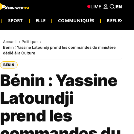
LIVE
EN
SPORT
ELLE
COMMUNIQUÉS
REFLEXIO
Accueil
Politique
Bénin : Yassine Latoundji prend les commandes du ministère
dédié à la Culture
BÉNIN
Bénin : Yassine
Latoundji
prend les
commandes du