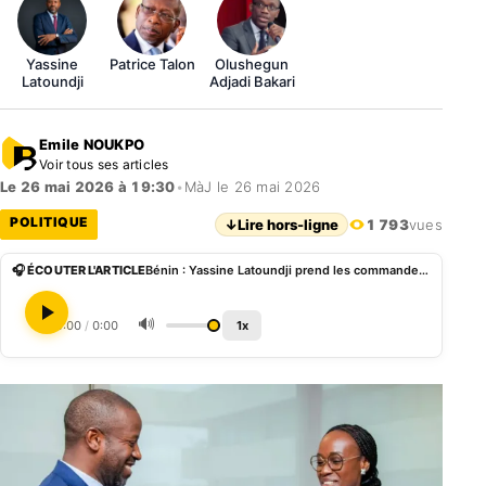
Yassine
Patrice Talon
Olushegun
Latoundji
Adjadi Bakari
Emile NOUKPO
Voir tous ses articles
Le 26 mai 2026 à 19:30
•
MàJ le 26 mai 2026
POLITIQUE
↓
Lire hors-ligne
1 793
vues
🎧 ÉCOUTER L'ARTICLE
Bénin : Yassine Latoundji prend les commandes du ministère dédié à la Culture
🔊
0:00
/
0:00
1x