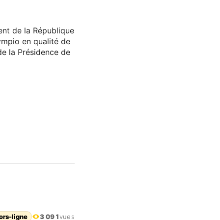
ent de la République
mpio en qualité de
 de la Présidence de
ors-ligne
3 091
vues