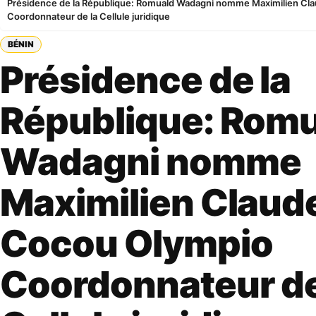
Présidence de la République: Romuald Wadagni nomme Maximilien Cl
Coordonnateur de la Cellule juridique
BÉNIN
Présidence de la
République: Rom
Wadagni nomme
Maximilien Claud
Cocou Olympio
Coordonnateur de