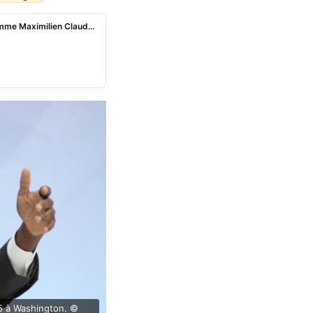
Présidence de la République: Romuald Wadagni nomme Maximilien Claude Cocou Olympio Coordonnateur de la Cellule juridique
25 à Washington. ©