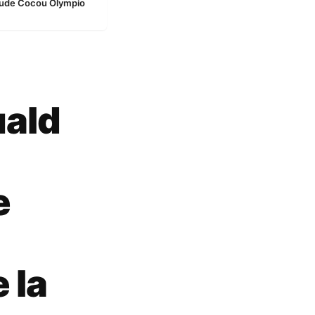
aude Cocou Olympio
uald
e
 la