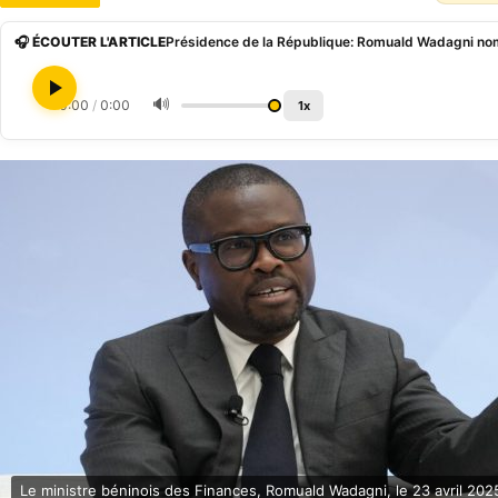
🎧 ÉCOUTER L'ARTICLE
🔊
0:00
/
0:00
1x
Le ministre béninois des Finances, Romuald Wadagni, le 23 avril 20