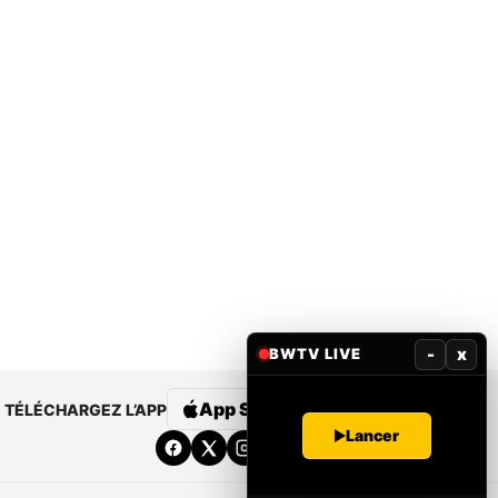
-
x
BWTV LIVE
App Store
Google Play
TÉLÉCHARGEZ L’APP
Lancer