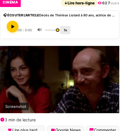
CINÉMA
↓
Lire hors-ligne
627
vues
🎧 ÉCOUTER L'ARTICLE
Décès de Thérèse Liotard à 80 ans, actrice de Viens chez moi j’habite chez une copine
🔊
0:00
/
0:00
1x
Screenshot
3 min de lecture
Lire plus tard
Google News
Commenter