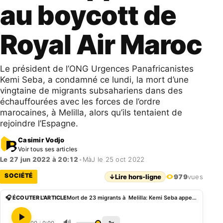
au boycott de
Royal Air Maroc
Le président de l’ONG Urgences Panafricanistes
Kemi Seba, a condamné ce lundi, la mort d’une
vingtaine de migrants subsahariens dans des
échauffourées avec les forces de l’ordre
marocaines, à Melilla, alors qu’ils tentaient de
rejoindre l’Espagne.
Casimir Vodjo
Voir tous ses articles
Le 27 jun 2022 à 20:12
•
MàJ le 25 oct 2022
SOCIÉTÉ
↓
Lire hors-ligne
979
vues
🎧 ÉCOUTER L'ARTICLE
Mort de 23 migrants à Melilla: Kemi Seba appelle au boycott de Royal Air Maroc
🔊