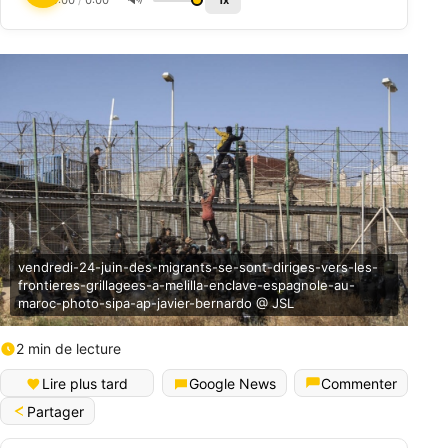
0:00
/
0:00
1x
vendredi-24-juin-des-migrants-se-sont-diriges-vers-les-
frontieres-grillagees-a-melilla-enclave-espagnole-au-
maroc-photo-sipa-ap-javier-bernardo @ JSL
2 min de lecture
Lire plus tard
Google News
Commenter
Partager