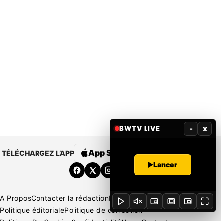
-
x
BWTV LIVE
App Store
Google Play
TÉLÉCHARGEZ L’APP
Lancer
A Propos
Contacter la rédaction
Rédaction
Mentions légales
Politique éditoriale
Politique de correction