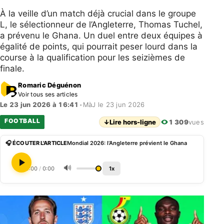
À la veille d’un match déjà crucial dans le groupe
L, le sélectionneur de l’Angleterre, Thomas Tuchel,
a prévenu le Ghana. Un duel entre deux équipes à
égalité de points, qui pourrait peser lourd dans la
course à la qualification pour les seizièmes de
finale.
Romaric Déguénon
Voir tous ses articles
Le 23 jun 2026 à 16:41
•
MàJ le 23 jun 2026
FOOTBALL
↓
Lire hors-ligne
1 309
vues
🎧 ÉCOUTER L'ARTICLE
Mondial 2026: l’Angleterre prévient le Ghana
🔊
0:00
/
0:00
1x