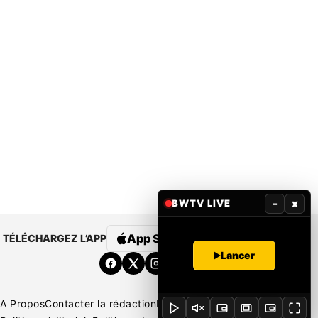
-
x
BWTV LIVE
App Store
Google Play
TÉLÉCHARGEZ L’APP
Lancer
A Propos
Contacter la rédaction
Rédaction
Mentions légales