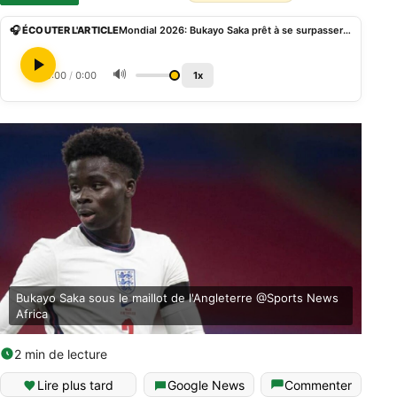
🎧 ÉCOUTER L'ARTICLE
Mondial 2026: Bukayo Saka prêt à se surpasser malgré ses pépins physiques
🔊
0:00
/
0:00
1x
Bukayo Saka sous le maillot de l'Angleterre @Sports News
Africa
2 min de lecture
Lire plus tard
Google News
Commenter