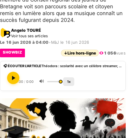
Bretagne voit son parcours scolaire et citoyen
remis en lumière alors que sa musique connaît un
succès fulgurant depuis 2024.
Angelo TOURÉ
Voir tous ses articles
Le 16 jun 2026 à 04:00
•
MàJ le 16 jun 2026
SHOWBIZ
↓
Lire hors-ligne
1 056
vues
🎧 ÉCOUTER L'ARTICLE
Théodora : scolarité avec un célèbre streamer, classe prépa ENS et membre du Conseil régional des jeunes
🔊
0:00
/
0:00
1x