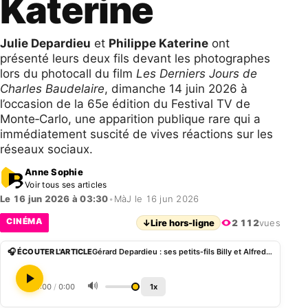
Katerine
Julie Depardieu
et
Philippe Katerine
ont
présenté leurs deux fils devant les photographes
lors du photocall du film
Les Derniers Jours de
Charles Baudelaire
, dimanche 14 juin 2026 à
l’occasion de la 65e édition du Festival TV de
Monte‑Carlo, une apparition publique rare qui a
immédiatement suscité de vives réactions sur les
réseaux sociaux.
Anne Sophie
Voir tous ses articles
Le 16 jun 2026 à 03:30
•
MàJ le 16 jun 2026
CINÉMA
↓
Lire hors-ligne
2 112
vues
🎧 ÉCOUTER L'ARTICLE
Gérard Depardieu : ses petits‑fils Billy et Alfred ciblés par des critiques après leur première apparition publique avec Julie et Philippe Katerine
🔊
0:00
/
0:00
1x