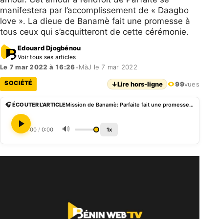
manifestera par l’accomplissement de « Daagbo
love ». La dieue de Banamè fait une promesse à
tous ceux qui s’acquitteront de cette cérémonie.
Edouard Djogbénou
Voir tous ses articles
Le 7 mar 2022 à 16:26
•
MàJ le 7 mar 2022
SOCIÉTÉ
↓
Lire hors-ligne
99
vues
🎧 ÉCOUTER L'ARTICLE
Mission de Banamè: Parfaite fait une promesse à ses fidèles qui accompliront « Daagbo Love »
🔊
0:00
/
0:00
1x