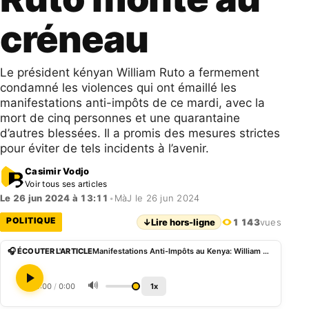
créneau
Le président kényan William Ruto a fermement
condamné les violences qui ont émaillé les
manifestations anti-impôts de ce mardi, avec la
mort de cinq personnes et une quarantaine
d’autres blessées. Il a promis des mesures strictes
pour éviter de tels incidents à l’avenir.
Casimir Vodjo
Voir tous ses articles
Le 26 jun 2024 à 13:11
•
MàJ le 26 jun 2024
POLITIQUE
↓
Lire hors-ligne
1 143
vues
🎧 ÉCOUTER L'ARTICLE
Manifestations Anti-Impôts au Kenya: William Ruto monte au créneau
🔊
0:00
/
0:00
1x