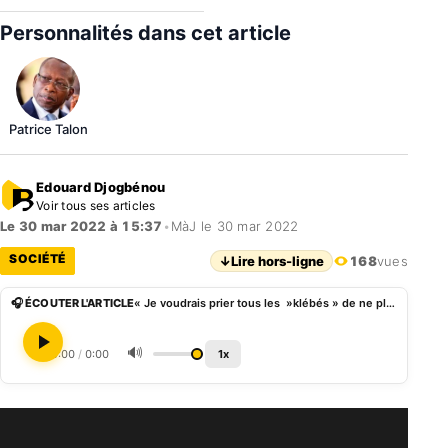
Personnalités dans cet article
Patrice Talon
Edouard Djogbénou
Voir tous ses articles
Le 30 mar 2022 à 15:37
•
MàJ le 30 mar 2022
SOCIÉTÉ
↓
Lire hors-ligne
168
vues
🎧 ÉCOUTER L'ARTICLE
« Je voudrais prier tous les »klébés » de ne plus dire que le régime actuel a mis fin à l’impunité », JB Elias
🔊
0:00
/
0:00
1x