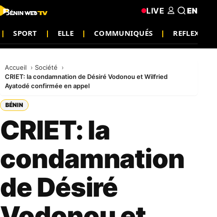
LIVE
EN
SPORT
ELLE
COMMUNIQUÉS
REFLEXION
Accueil
Société
CRIET: la condamnation de Désiré Vodonou et Wilfried
Ayatodé confirmée en appel
BÉNIN
CRIET: la
condamnation
de Désiré
Vodonou et