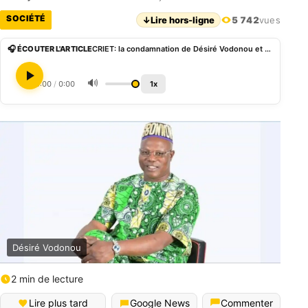
SOCIÉTÉ
↓
Lire hors-ligne
5 742
vues
🎧 ÉCOUTER L'ARTICLE
CRIET: la condamnation de Désiré Vodonou et Wilfried Ayatodé confirmée en appel
🔊
0:00
/
0:00
1x
Désiré Vodonou
2 min de lecture
Lire plus tard
Google News
Commenter