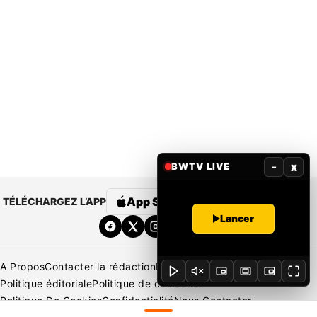
-
x
BWTV LIVE
App Store
Google Play
TÉLÉCHARGEZ L’APP
Lancer
A Propos
Contacter la rédaction
Rédaction
Mentions légales
Politique éditoriale
Politique de correction
Politique De Cookies
Confidentialité
Nous Contacter