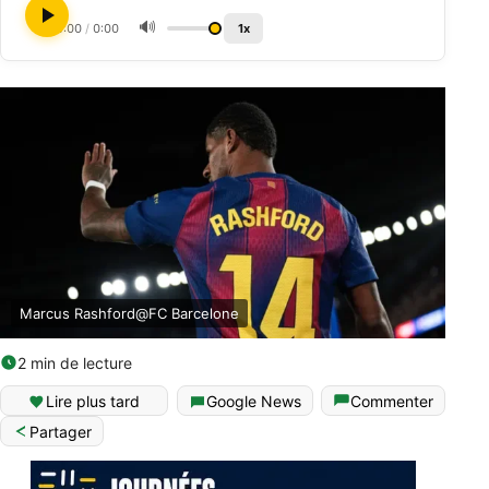
🔊
0:00
/
0:00
1x
Marcus Rashford@FC Barcelone
2 min de lecture
Lire plus tard
Google News
Commenter
Partager