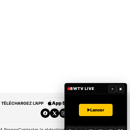
-
x
BWTV LIVE
App Store
Google Play
TÉLÉCHARGEZ L’APP
Lancer
A Propos
Contacter la rédaction
Rédaction
Mentions légales