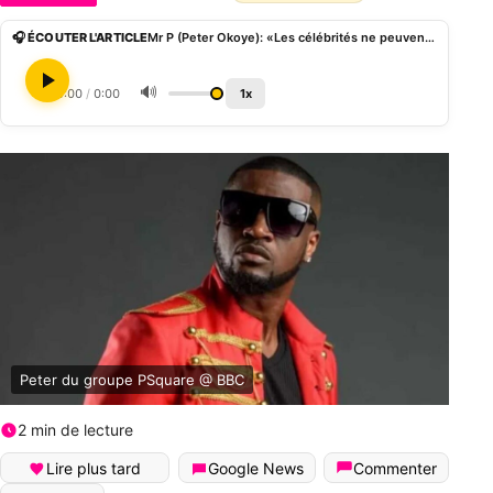
🎧 ÉCOUTER L'ARTICLE
Mr P (Peter Okoye): «Les célébrités ne peuvent pas sauver le Nigeria à elles seules»
🔊
0:00
/
0:00
1x
Peter du groupe PSquare @ BBC
2 min de lecture
Lire plus tard
Google News
Commenter