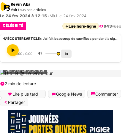
Kevin Aka
Voir tous ses articles
Le 24 fev 2024 à 12:15
•
MàJ le 24 fev 2024
CÉLÉBRITÉ
↓
Lire hors-ligne
943
vues
🎧 ÉCOUTER L'ARTICLE
« J’ai fait beaucoup de sacrifices pendant la signature », Didi B revient sur sa séparation avec Booba
🔊
0:00
/
0:00
1x
Didi B @ Le Grouileur
2 min de lecture
Lire plus tard
Google News
Commenter
Partager