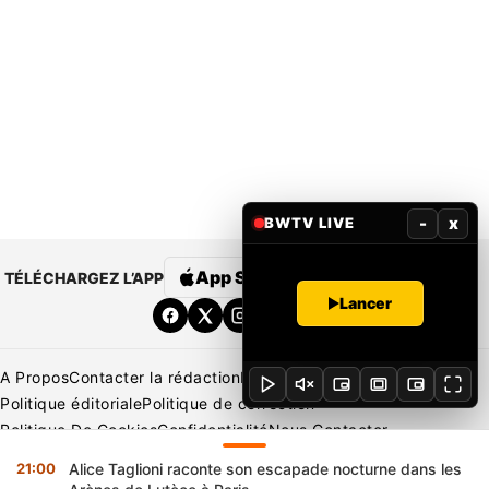
-
x
BWTV LIVE
App Store
Google Play
TÉLÉCHARGEZ L’APP
Lancer
A Propos
Contacter la rédaction
Rédaction
Mentions légales
Politique éditoriale
Politique de correction
Politique De Cookies
Confidentialité
Nous Contacter
Applications
BeNews | France
BeNews | Ivoire
21:00
Alice Taglioni raconte son escapade nocturne dans les
Copyright © 2026 BENIN WEB TV | Tous Droits Réservés