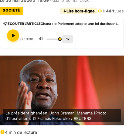
Le 30 mai 2026 à 15:09
•
MàJ le 30 mai 2026
SOCIÉTÉ
↓
Lire hors-ligne
1 441
vues
🎧 ÉCOUTER L'ARTICLE
Ghana : le Parlement adopte une loi durcissant les peines contre les relations homosexuelles
🔊
0:00
/
0:00
1x
Le président ghanéen, John Dramani Mahama (Photo
d'illusrration). © Francis Kokoroko / REUTERS
4 min de lecture
English (World)