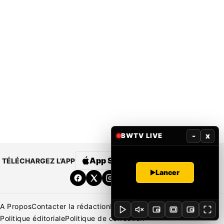
-
x
BWTV LIVE
App Store
Google Play
TÉLÉCHARGEZ L’APP
Lancer
A Propos
Contacter la rédaction
Rédaction
Mentions légales
Politique éditoriale
Politique de correction