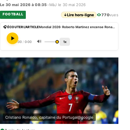
Le 30 mai 2026 à 08:35
•
MàJ le 30 mai 2026
FOOTBALL
↓
Lire hors-ligne
770
vues
🎧 ÉCOUTER L'ARTICLE
Mondial 2026: Roberto Martinez encense Ronaldo, toujours au cœur du projet portugais
🔊
0:00
/
0:00
1x
Cristiano Ronaldo, capitaine du Portugal@google